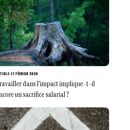
TICLE
-
17 FÉVRIER 2026
ravailler dans l’impact implique-t-il
ncore un sacrifice salarial ?