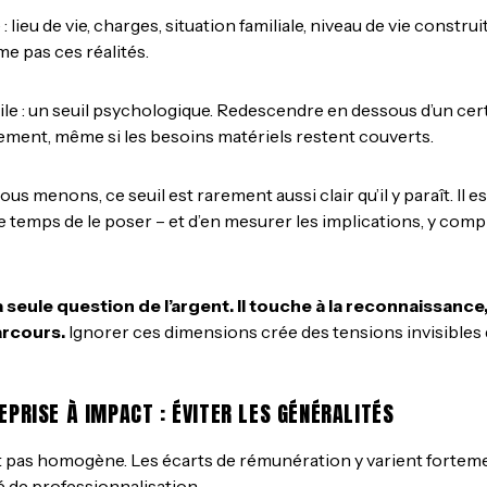
 lieu de vie, charges, situation familiale, niveau de vie construit
e pas ces réalités.
ile : un seuil psychologique. Redescendre en dessous d’un cer
ment, même si les besoins matériels restent couverts.
 menons, ce seuil est rarement aussi clair qu’il y paraît. Il est
e temps de le poser – et d’en mesurer les implications, y compr
 seule question de l’argent. Il touche à la reconnaissance, 
rcours.
Ignorer ces dimensions crée des tensions invisibles 
EPRISE À IMPACT : ÉVITER LES GÉNÉRALITÉS
 pas homogène. Les écarts de rémunération y varient fortement 
 de professionnalisation.