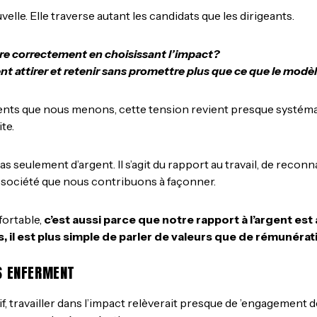
elle. Elle traverse autant les candidats que les dirigeants.
ivre correctement en choisissant l’impact?
nt attirer et retenir sans promettre plus que ce que le mod
ts que nous menons, cette tension revient presque systéma
te.
t pas seulement d’argent. Il s’agit du rapport au travail, de recon
 société que nous contribuons à façonner.
fortable,
c’est aussi parce que notre rapport à l’argent es
, il est plus simple de parler de valeurs que de rémunérat
US ENFERMENT
if, travailler dans l’impact relèverait presque de ’engagement 