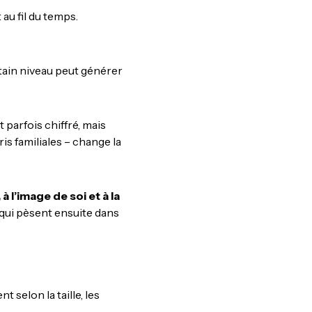
 au fil du temps.
tain niveau peut générer
 parfois chiffré, mais
is familiales – change la
à l’image de soi et à la
qui pèsent ensuite dans
selon la taille, les