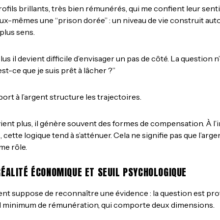
ofils brillants, très bien rémunérés, qui me confient leur sen
eux-mêmes une “prison dorée” : un niveau de vie construit autou
 plus sens.
plus il devient difficile d’envisager un pas de côté. La question n’
’est-ce que je suis prêt à lâcher ?”
ort à l’argent structure les trajectoires.
ient plus, il génère souvent des formes de compensation. À l’in
, cette logique tend à s’atténuer. Cela ne signifie pas que l’ar
me rôle.
RÉALITÉ ÉCONOMIQUE ET SEUIL PSYCHOLOGIQUE
ent suppose de reconnaître une évidence : la question est p
l minimum de rémunération, qui comporte deux dimensions.