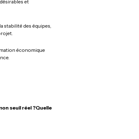
 désirables et
la stabilité des équipes,
projet.
sformation économique
nce.
mon seuil réel ?Quelle