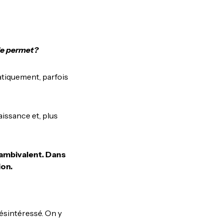
èle permet?
tiquement, parfois
naissance et, plus
t ambivalent. Dans
ion.
désintéressé. On y