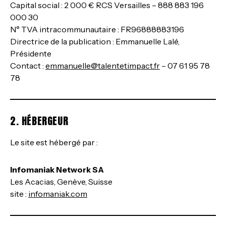
Capital social : 2 000 € RCS Versailles – 888 883 196
000 30
N° TVA intracommunautaire : FR96888883196
Directrice de la publication : Emmanuelle Lalé,
Présidente
Contact :
emmanuelle@talentetimpact.fr
– 07 61 95 78
78
2. HÉBERGEUR
Le site est hébergé par :
Infomaniak Network SA
Les Acacias, Genève, Suisse
site :
infomaniak.com