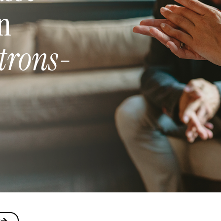
un
trons-
S