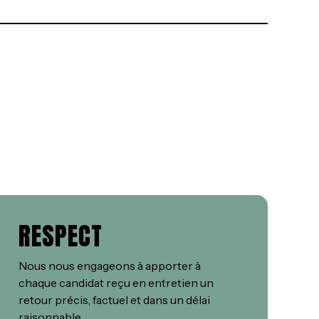
RESPECT
Nous nous engageons à apporter à
chaque candidat reçu en entretien un
retour précis, factuel et dans un délai
raisonnable.