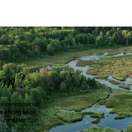
ion
?
 œuvre pour un
ipe engagée et
 une attention