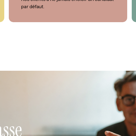
par défaut.
asse