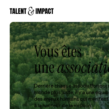
Vous êtes
une
associat
Derrière chaque association qui
monde plus juste, il y a une équ
des enjeux humains qui méritent
à la hauteur de la mission.