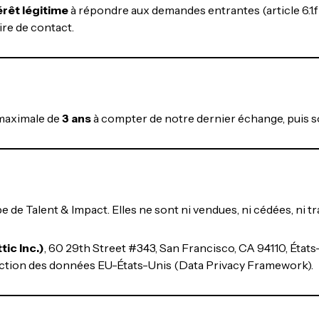
érêt légitime
à répondre aux demandes entrantes (article 6.1.f 
ire de contact.
maximale de
3 ans
à compter de notre dernier échange, puis 
de Talent & Impact. Elles ne sont ni vendues, ni cédées, ni tran
ic Inc.)
, 60 29th Street #343, San Francisco, CA 94110, États-U
ection des données EU-États-Unis (Data Privacy Framework).