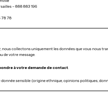
nville
sailles – 888 883 196
5 78 78
ct.fr, nous collectons uniquement les données que vous nous tr
nu de votre message.
pondre à votre demande de contact
.
donnée sensible (origine ethnique, opinions politiques, donnée