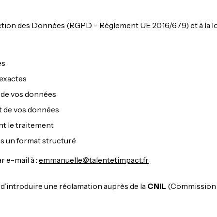
on des Données (RGPD – Règlement UE 2016/679) et à la loi 
es
nexactes
 de vos données
t de vos données
t le traitement
s un format structuré
 e-mail à :
emmanuelle@talentetimpact.fr
t d’introduire une réclamation auprès de la
CNIL
(Commission Na