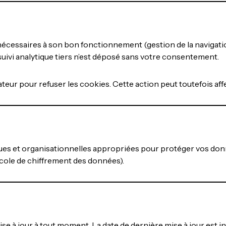
 nécessaires à son bon fonctionnement (gestion de la navigat
uivi analytique tiers n’est déposé sans votre consentement.
ur pour refuser les cookies. Cette action peut toutefois affec
es et organisationnelles appropriées pour protéger vos donn
ocole de chiffrement des données).
ise à jour à tout moment. La date de dernière mise à jour est i