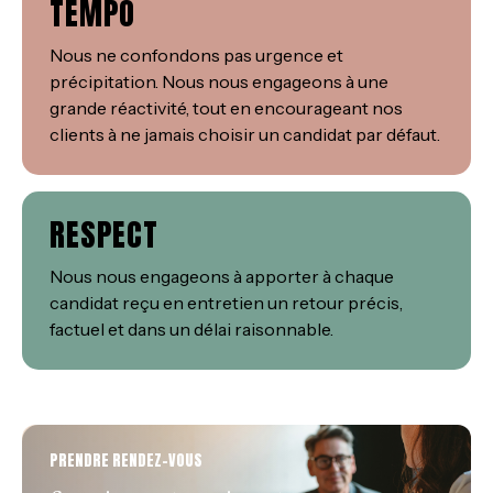
TEMPO
Nous ne confondons pas urgence et
précipitation. Nous nous engageons à une
grande réactivité, tout en encourageant nos
clients à ne jamais choisir un candidat par défaut.
RESPECT
Nous nous engageons à apporter à chaque
candidat reçu en entretien un retour précis,
factuel et dans un délai raisonnable.
PRENDRE RENDEZ-VOUS